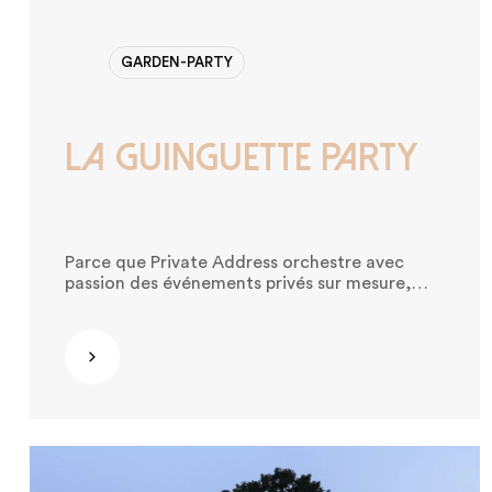
GARDEN-PARTY
LA GUINGUETTE PARTY
Parce que Private Address orchestre avec
passion des événements privés sur mesure,
notre équipe a eu le plaisir de coordonner
l’intégralité d’une Garden Party festive et
élégante, placée sous le thème guinguette, le
Découvrir
20 septembre dernier. De midi à minuit, les
invités ont profité d’une journée en plein air,
pensée dans les moindres détails pour recréer
l’ambiance chaleureuse des bals populaires.
Guirlandes lumineuses, mobilier champêtre,
artistes en live et scénographie soignée ont
transformé le jardin de nos clients en un