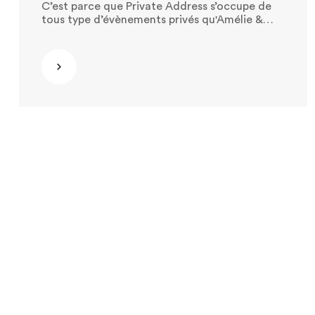
C’est parce que Private Address s’occupe de
tous type d’évènements privés qu'Amélie &
Pierre se sont tournés vers nous. Leur souhait
était de réunir tous leurs proches pour une
grande fête au début de l’été. C’est ainsi que
Découvrir
nous leur avons proposé notre format
"Garden-Party". Chapiteau, traiteur, son,
lumière, artistes, borne photo & décoration ;
notre équipe s’est chargé de créer un
évènement sur-mesure clé en main, de sorte
que les hôtes et les invités n’aient plus qu’à
profiter de la fête !